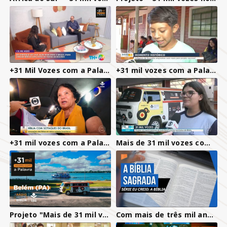
+31 Mil Vozes com a Palavra em São José do Rio Preto (SP) | Reportagem SBT Interior
+31 mil vozes com a Palavra entre os Kaiwá
+31 mil vozes com a Palavra - Bíblia com Sotaques do Brasil - Jornal Hoje
Mais de 31 mil vozes com a Palavra, no Rio de Janeiro
Projeto "Mais de 31 mil vozes com a Palavra" em Belém, Pará
Com mais de três mil anos, Bíblia continua sendo fonte de inspiração