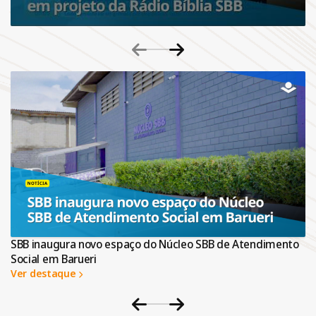
B inaugura novo espaço do Núcleo SBB de Atendimento
ial em Barueri
Proj
r destaque
Ver