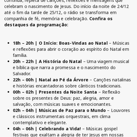
contínua, repleta de canções, reflexões e mensagens que
celebram o nascimento de Jesus. Do início da noite de 24/12
até o fim da tarde de 25/12, o rádio se transforma em
companhia de fé, memória e celebração.
Confira os
destaques da programação:
18h – 20h | O Início: Boas-Vindas ao Natal
– Músicas
e reflexões para abrir o coração ao espírito do Natal em
família.
20h – 22h | A História do Natal
– Uma viagem musical
e bíblica que narra a promessa e o nascimento do
Salvador.
22h – 00h | Natal ao Pé da Árvore
– Canções natalinas
e histórias encantadoras sobre cânticos tradicionais.
00h – 02h | Presentes da Noite Santa
– Reflexão
sobre os presentes de Deus: paz, alegria, amor e
salvação, com músicas suaves e emocionantes.
02h – 04h | Músicas de Paz para o Mundo
– Louvores
e clássicos instrumentais orquestrais, em clima
contemplativo e elegante.
04h – 06h | Celebrando a Vida!
– Músicas gospel
festivas que exaltam a alegria de ter Jesus em nossas