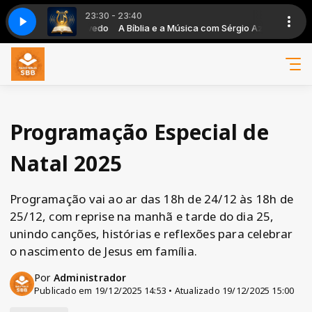
23:30 - 23:40
illa Alcantara - Vou Além
a com Sérgio Azevedo
A Bíblia e a Música com Sérgio Azevedo
Isaias Saad ft Priscilla Alcantara - Vou Além
Programação Especial de
Natal 2025
Programação vai ao ar das 18h de 24/12 às 18h de
25/12, com reprise na manhã e tarde do dia 25,
unindo canções, histórias e reflexões para celebrar
o nascimento de Jesus em família.
Por
Administrador
Publicado em 19/12/2025 14:53 • Atualizado 19/12/2025 15:00