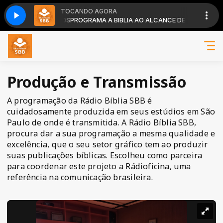
TOCANDO AGORA
a com Rachel Santos
LCANCE DE TODOS
PROGRAMA A BIBLIA AO ALCANCE DE TODOS
Como a Bíblia entrou na minha vida com Rachel Sant
Produção e Transmissão
A programação da Rádio Bíblia SBB é
cuidadosamente produzida em seus estúdios em São
Paulo de onde é transmitida. A Rádio Bíblia SBB,
procura dar a sua programação a mesma qualidade e
excelência, que o seu setor gráfico tem ao produzir
suas publicações bíblicas. Escolheu como parceira
para coordenar este projeto a Rádioficina, uma
referência na comunicação brasileira.