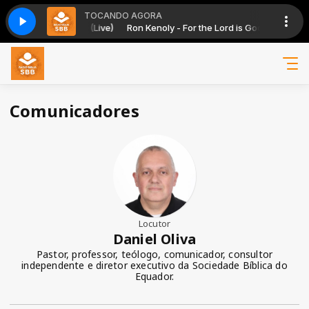
TOCANDO AGORA
or the Lord is Good (Live)
a Semana — em espanhol
Ron Kenoly - For the Lord is Good (Live)
Evangelho da Semana — em espanhol
Comunicadores
Locutor
Daniel Oliva
Pastor, professor, teólogo, comunicador, consultor
independente e diretor executivo da Sociedade Bíblica do
Equador.