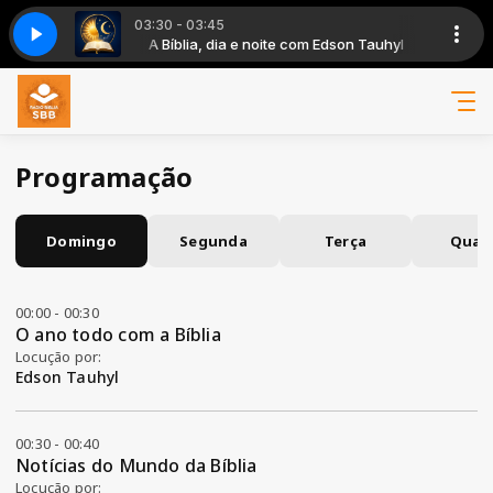
03:30 - 03:45
m Edson Tauhyl
E NOITE-MANHA
A Bíblia, dia e noite com Edson Tauhyl
PROGRAMA BIBLIA DIA E NOITE-MANHA
Programação
Domingo
Segunda
Terça
Quar
00:00 - 00:30
O ano todo com a Bíblia
Locução por:
Edson Tauhyl
00:30 - 00:40
Notícias do Mundo da Bíblia
Locução por: