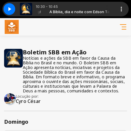
10:30 - 10:45
oite com Edson Tauhyl
A DIA E NOITE-MANHA
A Bíblia, dia e noite com Edson Tauhyl
PROGRAMA BIBLIA DIA E NOITE-MANHA
Boletim SBB em Ação
Notícias e ações da SBB em favor da Causa da
Bíblia no Brasil e no mundo. O Boletim SBB em
Ação apresenta notícias, iniciativas e projetos da
Sociedade Bíblica do Brasil em favor da Causa da
Bíblia. Em formato breve e informativo, o programa
aproxima o ouvinte das ações missionárias, sociais,
culturais e institucionais que levam a Palavra de
Deus a mais pessoas, comunidades e contextos.
Locução por:
Cyro César
Domingo