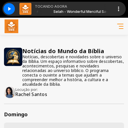
TOCANDO AGORA
ance de todos com Erní Seibert
rful Merciful Savior
Selah - Wonderful Merciful Savior
A Bíblia ao alcance de todos com Erní Seib
Notícias do Mundo da Bíblia
Notícias, descobertas e novidades sobre o universo
da Bíblia. Um espaço informativo sobre descobertas,
acontecimentos, pesquisas e novidades
relacionadas ao universo bíblico. O programa
conecta o ouvinte a temas que ajudam a
compreender melhor a história, a cultura e a
atualidade da Bíblia.
Locução por:
Rachel Santos
Domingo