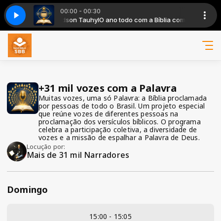
00:00 - 00:30
 Palavra com Mais de 31 mil Narradores
 com a Bíblia com Edson Tauhyl
 O ANO TODO COM A BIBLIA
O ano todo com a Bíblia com Edson Tauh
PROGRAMA O ANO TODO COM A BIBLIA
+31 mil vozes com a Palavra com 
+31 mil vozes com a Palavra
Muitas vozes, uma só Palavra: a Bíblia proclamada
por pessoas de todo o Brasil. Um projeto especial
que reúne vozes de diferentes pessoas na
proclamação dos versículos bíblicos. O programa
celebra a participação coletiva, a diversidade de
vozes e a missão de espalhar a Palavra de Deus.
Locução por:
Mais de 31 mil Narradores
Domingo
15:00 - 15:05